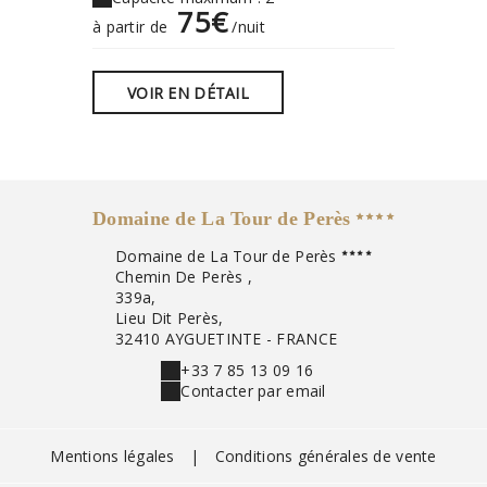
75€
à partir de
/nuit
à partir 
VOIR EN DÉTAIL
VOIR
Domaine de La Tour de Perès
Domaine de La Tour de Perès
Chemin De Perès ,
339a,
Lieu Dit Perès,
32410 AYGUETINTE - FRANCE
+33 7 85 13 09 16
Contacter par email
Mentions légales
|
Conditions générales de vente