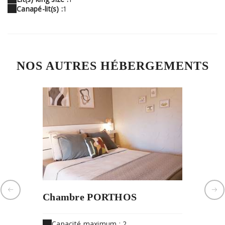
Canapé-lit(s) :
1
NOS AUTRES HÉBERGEMENTS
Chambre PORTHOS
Chamb
Capacité maximum : 2
Capaci