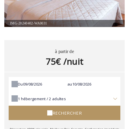
IMG-20240402-WA0031
à partir de
75€ /nuit
Du
au
1
hébergement /
2
adultes
RECHERCHER