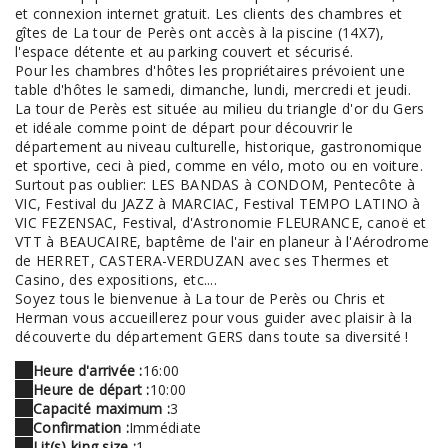
et connexion internet gratuit. Les clients des chambres et
gîtes de La tour de Perès ont accès à la piscine (14X7),
l'espace détente et au parking couvert et sécurisé.
Pour les chambres d'hôtes les propriétaires prévoient une
table d'hôtes le samedi, dimanche, lundi, mercredi et jeudi.
La tour de Perès est située au milieu du triangle d'or du Gers
et idéale comme point de départ pour découvrir le
département au niveau culturelle, historique, gastronomique
et sportive, ceci à pied, comme en vélo, moto ou en voiture.
Surtout pas oublier: LES BANDAS à CONDOM, Pentecôte à
VIC, Festival du JAZZ à MARCIAC, Festival TEMPO LATINO à
VIC FEZENSAC, Festival, d'Astronomie FLEURANCE, canoë et
VTT à BEAUCAIRE, baptême de l'air en planeur à l'Aérodrome
de HERRET, CASTERA-VERDUZAN avec ses Thermes et
Casino, des expositions, etc....
Soyez tous le bienvenue à La tour de Perès ou Chris et
Herman vous accueillerez pour vous guider avec plaisir à la
découverte du département GERS dans toute sa diversité !
Heure d'arrivée :
16:00
Heure de départ :
10:00
Capacité maximum :
3
Confirmation :
Immédiate
Lit(s) king size :
1